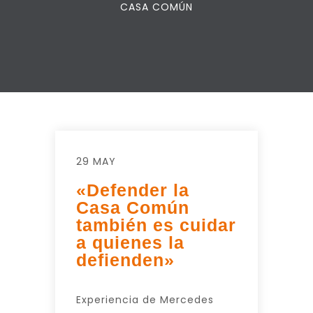
CASA COMÚN
29 MAY
«Defender la
Casa Común
también es cuidar
a quienes la
defienden»
Experiencia de Mercedes