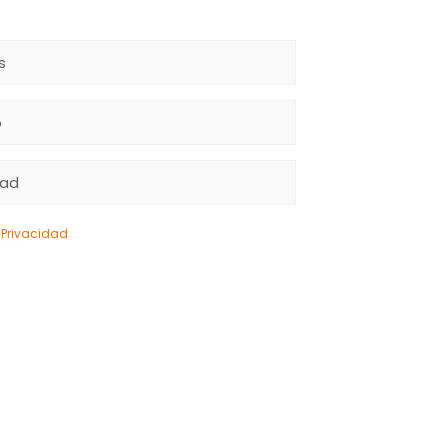
e Privacidad
y doy mi consentimiento para el uso
s Global