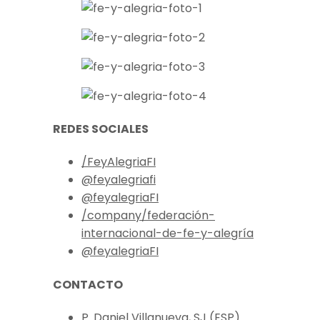
REDES SOCIALES
/FeyAlegriaFI
@feyalegriafi
@feyalegriaFI
/company/federación-
internacional-de-fe-y-alegría
@feyalegriaFI
CONTACTO
P. Daniel Villanueva, SJ (ESP)