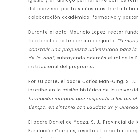
Iglesia y en diálogo permanente con los terr
del convenio por tres años más, hasta febre
colaboración académica, formativa y pastor
Durante el acto, Mauricio López, rector fund
territorial de este camino conjunto:
“El mand
construir una propuesta universitaria para la 
de la vida”
, subrayando además el rol de l
institucional del programa.
Por su parte, el padre Carlos Man-Ging, S. J.
inscribe en la misión histórica de la universi
formación integral, que responda a los desaf
tiempo, en sintonía con Laudato Si’ y Querid
El padre Daniel de Ycaza, S. J., Provincial 
Fundación Campus, resaltó el carácter comp