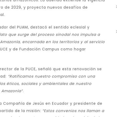
itorios amazónicos. La adenda extiende la vigencia
ro de 2029, y proyecta nuevos desafíos de
al.
ador del PUAM, destacó el sentido eclesial y
ato que surge del proceso sinodal nos impulsa a
Amazonía, encarnada en los territorios y al servicio
a PUCE y de Fundación Campus como hogar
, rector de la PUCE, señaló que esta renovación se
dad:
“Ratificamos nuestro compromiso con una
íos éticos, sociales y ambientales de nuestro
a Amazonía”
.
de la Compañía de Jesús en Ecuador y presidente de
artido de la misión:
“Estos convenios nos llaman a