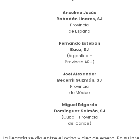
Anselmo Jesús
Rabadán Linares, SJ
Provincia
de España
Fernando Esteban
Baez, SJ
(Argentina –
Provincia ARU)
Joel Alexander
Becerril Guzmán, SJ
Provincia
de México
Miguel Edgardo
Domínguez Salmón, SJ
(Cuba – Provincia
del Caribe)
La llegada se dio entre el ocho y diez de enero. En su 