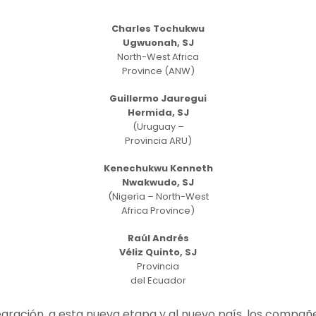
Charles Tochukwu
Ugwuonah, SJ
North-West Africa
Province (ANW)
Guillermo Jauregui
Hermida, SJ
(Uruguay –
Provincia ARU)
Kenechukwu Kenneth
Nwakwudo, SJ
(Nigeria – North-West
Africa Province)
Raúl Andrés
Véliz Quinto, SJ
Provincia
del Ecuador
integración, a esta nueva etapa y al nuevo país, los comp