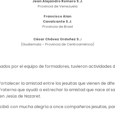
Jean Alejandro Romero S.J.
Provincia de Venezuela
Francisco Alan
Cavalcante S.J.
Provincia de Brasil
César Chávez Ordoñez S.
J
(Guatemala – Provincia de Centroamérica)
dos por el equipo de formadores, tuvieron actividades de
ortalecer la amistad entre los jesuitas que vienen de dif
fraterna que ayudó a estrechar la amistad que nace al s
 en Jesús de Nazaret.
cibió con mucha alegría a once compañeros jesuitas, para i