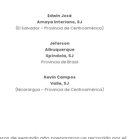
Edwin José
Amaya Interiano, SJ
(El Salvador – Provincia de Centroamérica)
Jeferson
Albuquerque
Spíndola, SJ
Provincia de Brasil
Kevin Campos
Valle, SJ
(Nicarargua – Provincia de Centroamérica)
añeros de segundo año prepararon un recorrido por el