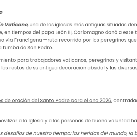
o
in Vaticano
, una de las iglesias más antiguas situadas de
, en tiempos del papa León III, Carlomagno donó a este t
gua vía Francígena —ruta recorrida por los peregrinos que
 la tumba de San Pedro.
ogimiento para trabajadores vaticanos, peregrinos y visit
 los restos de su antigua decoración absidal y las diversas
.
es de oración del Santo Padre para el año 2026
, centradas
vilizar a la Iglesia y a las personas de buena voluntad h
os desafíos de nuestro tiempo: las heridas del mundo, la