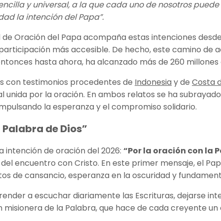
sencilla y universal, a la que cada uno de nosotros pued
ad la intención del Papa”.
l de Oración del Papa acompaña estas intenciones desde
articipación más accesible. De hecho, este camino de ace
entonces hasta ahora, ha alcanzado más de 260 millones d
os con testimonios procedentes de
Indonesia
y de
Costa d
l unida por la oración. En ambos relatos se ha subrayad
impulsando la esperanza y el compromiso solidario.
a Palabra de Dios”
a intención de oración del 2026:
“Por la oración con la 
do del encuentro con Cristo. En este primer mensaje, el P
os de cansancio, esperanza en la oscuridad y fundamento 
render a escuchar diariamente las Escrituras, dejarse inte
 misionera de la Palabra, que hace de cada creyente un d