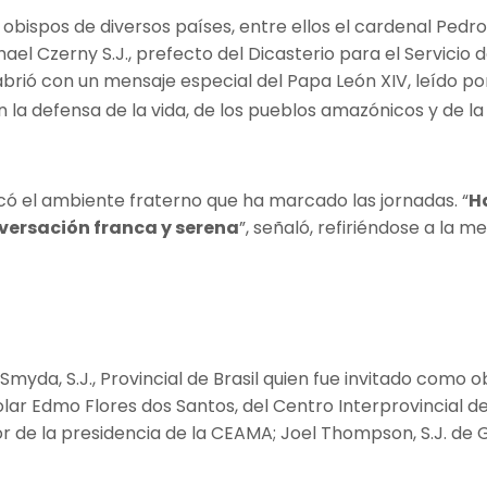
obispos de diversos países, entre ellos el cardenal Pedro 
ael Czerny S.J., prefecto del Dicasterio para el Servicio
abrió con un mensaje especial del Papa León XIV, leído p
en la defensa de la vida, de los pueblos amazónicos y de la
acó el ambiente fraterno que ha marcado las jornadas. “
H
versación franca y serena
”, señaló, refiriéndose a la 
Smyda, S.J., Provincial de Brasil quien fue invitado como
lar Edmo Flores dos Santos, del Centro Interprovincial 
esor de la presidencia de la CEAMA; Joel Thompson, S.J. de