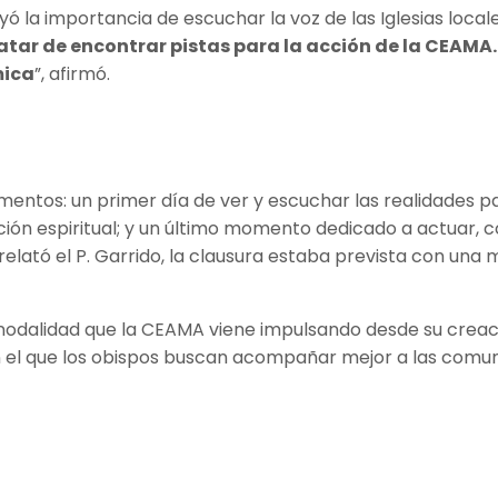
yó la importancia de escuchar la voz de las Iglesias local
ratar de encontrar pistas para la acción de la CEAM
mica
”, afirmó.
ntos: un primer día de ver y escuchar las realidades past
ción espiritual; y un último momento dedicado a actuar, c
relató el P. Garrido, la clausura estaba prevista con una
odalidad que la CEAMA viene impulsando desde su creació
n el que los obispos buscan acompañar mejor a las comun