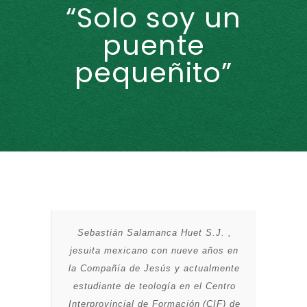
“Solo soy un
puente
pequeñito”
Sebastián Salamanca Huet S.J. ,
jesuita mexicano con nueve años en
la Compañía de Jesús y actualmente
estudiante de teología en el Centro
Interprovincial
de Formación
(CIF) de