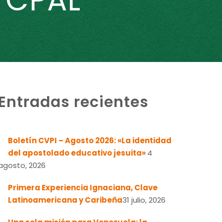
 CPAL
Entradas recientes
Boletín CVPI – Agosto 2026: «La identidad
del apostolado educativo jesuita»
4
agosto, 2026
Primera Experiencia Ignaciana, Clave
Latinoamericana y Caribeña
31 julio, 2026