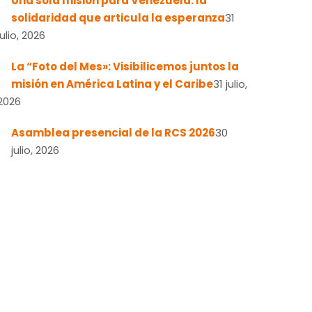
Una sola misión para Venezuela: la
solidaridad que articula la esperanza
31
julio, 2026
La “Foto del Mes»: Visibilicemos juntos la
misión en América Latina y el Caribe
31 julio,
2026
Asamblea presencial de la RCS 2026
30
julio, 2026