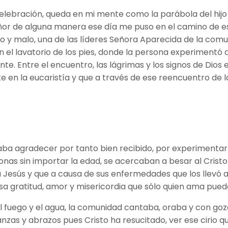
elebración, queda en mi mente como la parábola del hijo 
eñor de alguna manera ese día me puso en el camino de es
eno y malo, una de las líderes Señora Aparecida de la com
en el lavatorio de los pies, donde la persona experimentó 
. Entre el encuentro, las lágrimas y los signos de Dios e
te en la eucaristía y que a través de ese reencuentro de l
daba agradecer por tanto bien recibido, por experimentar 
nas sin importar la edad, se acercaban a besar al Cristo 
 Jesús y que a causa de sus enfermedades que los llevó a
ir esa gratitud, amor y misericordia que sólo quien ama pue
el fuego y el agua, la comunidad cantaba, oraba y con gozo
banzas y abrazos pues Cristo ha resucitado, ver ese cirio