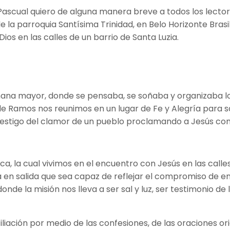
 Pascual quiero de alguna manera breve a todos los lect
parroquia Santísima Trinidad, en Belo Horizonte Brasil, t
ios en las calles de un barrio de Santa Luzia.
ana mayor, donde se pensaba, se soñaba y organizaba lo
e Ramos nos reunimos en un lugar de Fe y Alegría para sal
 testigo del clamor de un pueblo proclamando a Jesús co
 la cual vivimos en el encuentro con Jesús en las calles,
 en salida que sea capaz de reflejar el compromiso de en t
 donde la misión nos lleva a ser sal y luz, ser testimonio
ciliación por medio de las confesiones, de las oraciones o