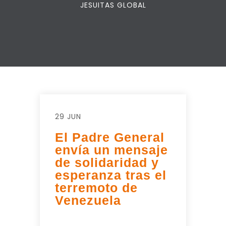
JESUITAS GLOBAL
29 JUN
El Padre General
envía un mensaje
de solidaridad y
esperanza tras el
terremoto de
Venezuela