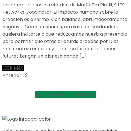
Les compartimos la reflexión de María Pía Pirelli, SJES
Networks Coodinator. El impacto humano sobre la
creación es enorme, y en balance, abrumadoramente
negativo. Como cristianos, en clave de solidaridad,
quisiera invitarte a que reduzcamos nuestra presencia
para permitir que otras criaturas creadas por Dios
reclamen su espacio y para que las generaciones
futuras tengan un planeta donde […]
LEER MÁS
Posts
Page
Page
Anterior
1
2
pagination
VER ARCHIVO DE NOTICIAS