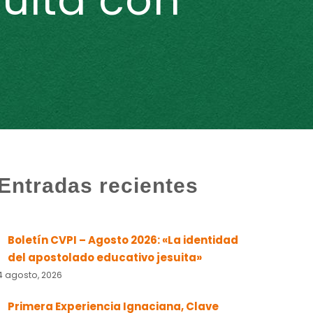
suita con
Entradas recientes
Boletín CVPI – Agosto 2026: «La identidad
del apostolado educativo jesuita»
4 agosto, 2026
Primera Experiencia Ignaciana, Clave