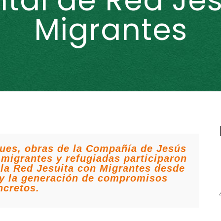
tal de Red Je
Migrantes
ques, obras de la Compañía de Jesús
migrantes y refugiadas participaron
 la Red Jesuita con Migrantes desde
d y la generación de compromisos
ncretos.