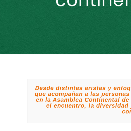
continen
Desde distintas aristas y enfo
que acompañan a las personas 
en la Asamblea Continental de
el encuentro, la diversida
co