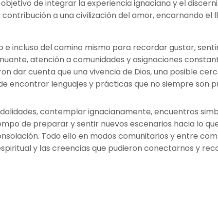
l objetivo de integrar la experiencia ignaciana y el disce
a contribución a una civilización del amor, encarnando el 
 e incluso del camino mismo para recordar gustar, sentir
enuante, atención a comunidades y asignaciones constante
eron dar cuenta que una vivencia de Dios, una posible cerc
e de encontrar lenguajes y prácticas que no siempre son pr
 modalidades, contemplar ignacianamente, encuentros simbó
tiempo de preparar y sentir nuevos escenarios hacia lo que
consolación. Todo ello en modos comunitarios y entre 
spiritual y las creencias que pudieron conectarnos y re