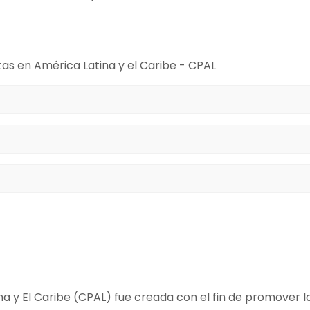
tas en América Latina y el Caribe - CPAL
miento para el uso de los datos que proporciono.
na y El Caribe (CPAL) fue creada con el fin de promover l