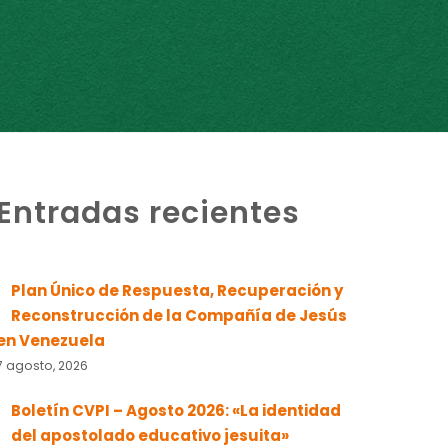
Entradas recientes
Plan Único de Respuesta, Recuperación y
Reconstrucción de la Compañía de Jesús
en Venezuela
7 agosto, 2026
Boletín CVPI – Agosto 2026: «La identidad
del apostolado educativo jesuita»