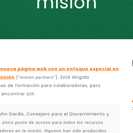
misión
a
nueva página web con un enfoque especial en
misión
(“
”). Está dirigida
misión partners
as de formación para colaboradores, pero
encontrar útil.
 John Dardis, Consejero para el Discernimiento y
 único punto de acceso para todos los recursos
radores en la misión. Algunos han sido producidos