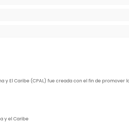
miento para el uso de los datos que proporciono.
na y El Caribe (CPAL) fue creada con el fin de promover l
a y el Caribe