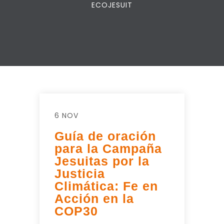
ECOJESUIT
6 NOV
Guía de oración
para la Campaña
Jesuitas por la
Justicia
Climática: Fe en
Acción en la
COP30