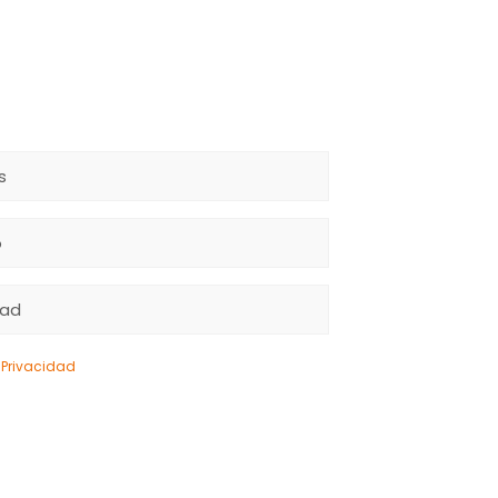
e Privacidad
y doy mi consentimiento para el uso