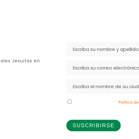
ales Jesuitas en
Declaro que he leído la
Política d
de los datos que proporciono.