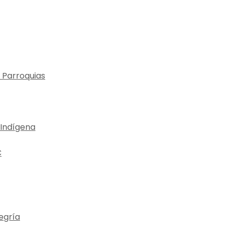
 Parroquias
 Indígena
C
egría