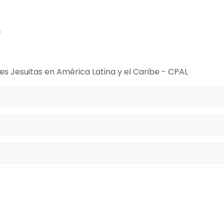
o
es Jesuitas en América Latina y el Caribe - CPAL
i consentimiento para el uso de los datos que proporciono.