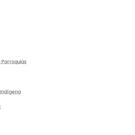
 Parroquias
 Indígena
C