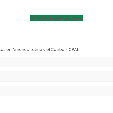
VER ARCHIVO DE NOTICIAS
tas en América Latina y el Caribe - CPAL
miento para el uso de los datos que proporciono.